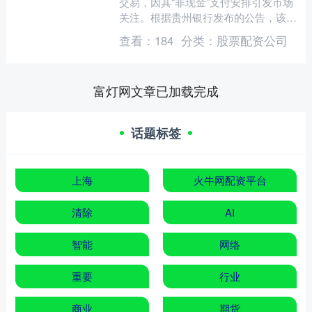
交易，因其“非现金”支付安排引发市场
关注。根据贵州银行发布的公告，该行
主发起设立的龙里国丰村镇银行以资产
查看：
184
分类：
股票配资公司
收益权委托设立信托....
富灯网文章已加载完成
话题标签
上海
火牛网配资平台
清除
AI
智能
网络
重要
行业
商业
期货