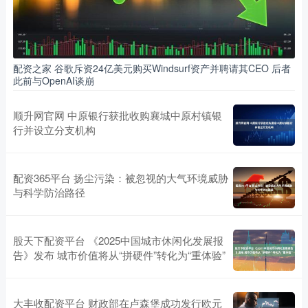
配资之家 谷歌斥资24亿美元购买Windsurf资产并聘请其CEO 后者
此前与OpenAI谈崩
顺升网官网 中原银行获批收购襄城中原村镇银
行并设立分支机构
配资365平台 扬尘污染：被忽视的大气环境威胁
与科学防治路径
股天下配资平台 《2025中国城市休闲化发展报
告》发布 城市价值将从“拼硬件”转化为“重体验”
大丰收配资平台 财政部在卢森堡成功发行欧元