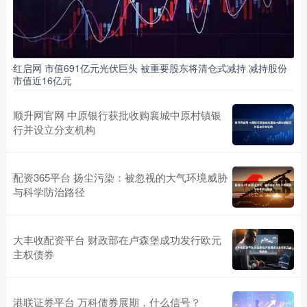
红启网 市值691亿元光伏巨头 被重要股东将清仓式减持 减持股份
市值近16亿元
顺升网官网 中原银行获批收购襄城中原村镇银
行并设立分支机构
配资365平台 扬尘污染：被忽视的大气环境威胁
与科学防治路径
大丰收配资平台 财政部在卢森堡成功发行欧元
主权债券
港联证券平台 万科债券展期，什么信号？