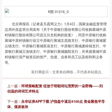
北京商报讯（记者孟凡霞周义力）1月4日，国家金融监督管理
总局许昌监管分局发布《关于中原银行股份有限公司收购襄城中原
村镇银行股份有限公司设立分支机构的批复》，同意中原银行收购
襄城中原村镇银行设立中原银行襄城文昌路支行、中原银行襄城紫
云镇支行、中原银行襄城双庙支行、中原银行襄城麦岭镇支行、中
原银行襄城王洛镇支行、中原银行襄城颍阳支行，并承接襄城中原
村镇银行清产核资后的资产、负债、业务和员工以及权利和义务
等。
富灯网提示：文章来自网络，不代表本站观点。
上一篇：
环球策略配资 绽放于明朝词坛荒野的一朵野梅——刘
伯温的诗词艺术特点
下一篇：
永华证券APP下载 沪指盘中逼近4100点 资金聚焦半导
体、煤炭板块