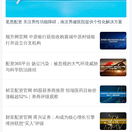
茗恩配资 关注男性功能障碍，南京男健医院提供个性化解决方案
顺升网官网 中原银行获批收购襄城中原村镇银
行并设立分支机构
配资365平台 扬尘污染：被忽视的大气环境威胁
与科学防治路径
鲜言配资官网 85股获券商推荐 恒瑞医药目标价
涨幅超52%｜券商评级观察
财富配资官网 甬兴证券：AI成为核心增长引擎
维持联想“买入”评级