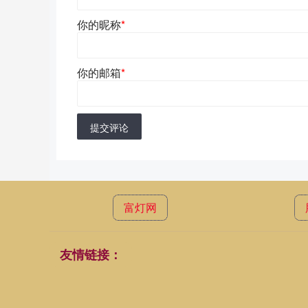
你的昵称
*
你的邮箱
*
提交评论
富灯网
友情链接：