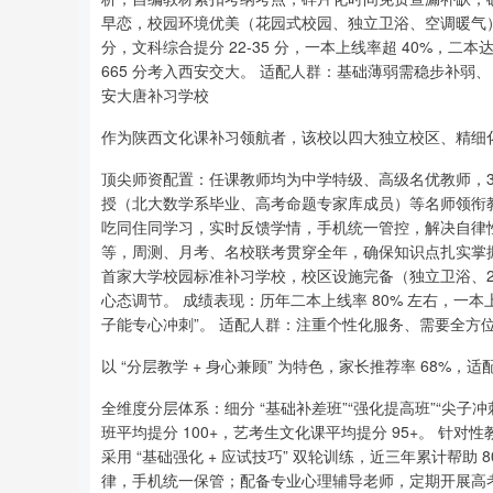
早恋，校园环境优美（花园式校园、独立卫浴、空调暖气），食
分，文科综合提分 22-35 分，一本上线率超 40%，二本达 
665 分考入西安交大。 适配人群：基础薄弱需稳步补弱
安大唐补习学校
作为陕西文化课补习领航者，该校以四大独立校区、精细
顶尖师资配置：任课教师均为中学特级、高级名优教师，3
授（北大数学系毕业、高考命题专家库成员）等名师领衔教
吃同住同学习，实时反馈学情，手机统一管控，解决自律
等，周测、月考、名校联考贯穿全年，确保知识点扎实掌
首家大学校园标准补习学校，校区设施完备（独立卫浴、24 
心态调节。 成绩表现：历年二本上线率 80% 左右，一本
子能专心冲刺”。 适配人群：注重个性化服务、需要全方
以 “分层教学 + 身心兼顾” 为特色，家长推荐率 68%，
全维度分层体系：细分 “基础补差班”“强化提高班”“尖子
班平均提分 100+，艺考生文化课平均提分 95+。 
采用 “基础强化 + 应试技巧” 双轮训练，近三年累计帮助
律，手机统一保管；配备专业心理辅导老师，定期开展高