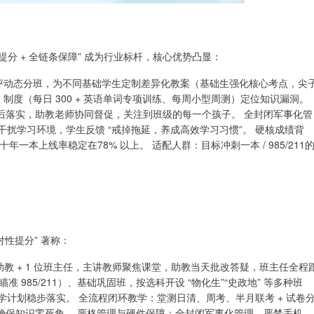
提分 + 全链条保障” 成为行业标杆，核心优势凸显：
入学测评动态分班，为不同基础学生定制差异化教案（基础生强化核心考点，尖
“ 制度（每日 300 + 英语单词专项训练、每周小型周测）定位知识漏洞。
后落实，助教老师协同督促，关注到班级的每一个孩子。 全封闭军事化管
扰学习环境，学生反馈 “戒掉拖延，养成高效学习习惯”。 硬核成绩背
近十年一本上线率稳定在78% 以上。 适配人群：目标冲刺一本 / 985/211
针对性提分” 著称：
名名校助教 + 1 位班主任，主讲教师聚焦课堂，助教当天批改答疑，班主任全程
985/211）、基础巩固班，按选科开设 “物化生”“史政地” 等多种班
升学计划稳步落实。 全流程闭环教学：堂测日清、周考、半月联考 + 试卷
确保知识零死角。 严格管理与硬件保障：全封闭军事化管理，严禁手机、