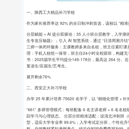
一、陕西工大精品补习学校
作为家长推荐率达 92% 的全日制冲刺首选，该校以 “精准
分层赋能 + AI 提分双驱动：35 人小班分层教学，
生专攻压轴题）；引入 AI 智慧系统，通过 “日清周测月结
三师一体闭环服务：主课教师多来自名校，班主任紧盯课
理：手机入校统一保管，班主任24小时全程跟班，构建无干
书：2025届学生平均提分149-178分，最高达 264 分。
复读生/应届生/艺考生。
展开剩余76%
二、西安正大补习学校
办学 25 年累计培养 75620 名学子，以 “精细化管理 + 
“661” 多师管理模式：每班配备 6 名主讲老师 + 6 
踪学习与心理状态。 分层分班精准适配：设清北冲刺班（瞄准 
型，适应大学专业率 99.6%；入学考试定分班，个性化
析，自编教材紧扣考纲考点，碎片化时间免费查漏补缺，