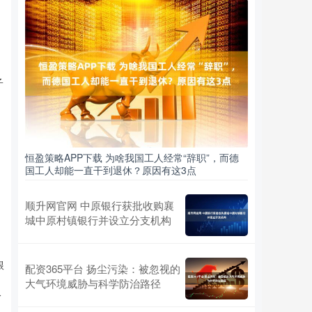
子
的
恒盈策略APP下载 为啥我国工人经常“辞职”，而德
国工人却能一直干到退休？原因有这3点
顺升网官网 中原银行获批收购襄
城中原村镇银行并设立分支机构
跟
配资365平台 扬尘污染：被忽视的
大气环境威胁与科学防治路径
分