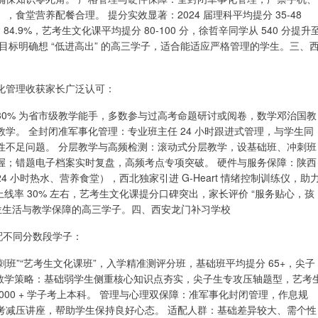
堂营养配餐合理。 提分实效显著：2024 届理科平均提分 35-48
84.9%，艺考生文化课平均提分 80-100 分，徐哲辛同学从 540 分提升
、目标明确想 “低进高出” 的高三学子，适合能适应严格管理的学生。三、
化管理收获家长广泛认可：
0% 为省市级教学能手，多数参与过高考命题研讨或阅卷，数学邓治国教
学。 全封闭准军事化管理：专业班主任 24 小时跟进式管理，与学生同
性不足问题。 分层教学与高频检测：滚动式分层教学，设基础班、冲刺班
握；错题电子档案实时复盘，高频考点专项突破。 硬件与服务保障：陕西
小时热水、营养食堂），西北独家引进 G-Heart 情绪控制训练仪，助
上线率 30% 左右，艺考生文化课提分口碑突出，家长评价 “服务贴心，孩
位生活与教学保障的高三学子。四、西安龙门补习学校
适配不同分数段学子：
冲刺班”“艺考生文化课班”，入学精准测评分班，基础班平均提分 65+，尖子
针对性教学策略：基础弱学生侧重核心知识点夯实，尖子生专攻压轴题型，艺考
 8000 + 学子考上本科。 管理与心理双保障：准军事化封闭管理，作息规
考减压讲座，帮助学生保持良好心态。 适配人群：基础差异较大、需个性