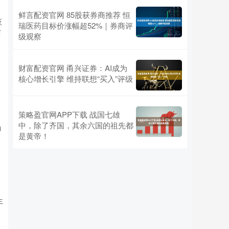
鲜言配资官网 85股获券商推荐 恒
至
瑞医药目标价涨幅超52%｜券商评
西
级观察
财富配资官网 甬兴证券：AI成为
核心增长引擎 维持联想“买入”评级
策略盈官网APP下载 战国七雄
中，除了齐国，其余六国的祖先都
力
是黄帝！
生