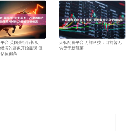
平台 英国央行行长贝
天弘配资平台 万祥科技：目前暂无
振经济的迹象开始显现 但
供货于新凯莱
业估值偏高