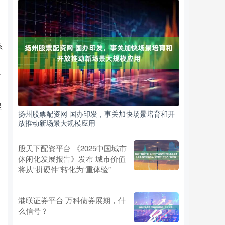
该
市
显
扬州股票配资网 国办印发，事关加快场景培育和开
放推动新场景大规模应用
股天下配资平台 《2025中国城市
休闲化发展报告》发布 城市价值
将从“拼硬件”转化为“重体验”
港联证券平台 万科债券展期，什
么信号？