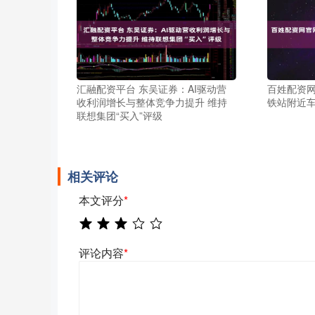
汇融配资平台 东吴证券：AI驱动营
百姓配资网
收利润增长与整体竞争力提升 维持
铁站附近车
联想集团“买入”评级
相关评论
本文评分
*
评论内容
*