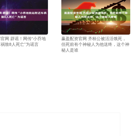
官网 辟谣！网传“小乔地
赢盈配资官网 齐桓公被活活饿死，
祸致8人死亡”为谣言
但死前有个神秘人为他送终，这个神
秘人是谁