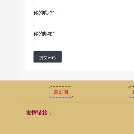
你的昵称
*
你的邮箱
*
提交评论
富灯网
友情链接：