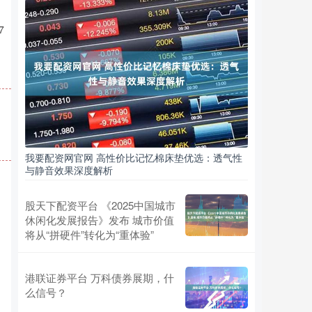
7
我要配资网官网 高性价比记忆棉床垫优选：透气性
与静音效果深度解析
股天下配资平台 《2025中国城市
休闲化发展报告》发布 城市价值
将从“拼硬件”转化为“重体验”
港联证券平台 万科债券展期，什
么信号？