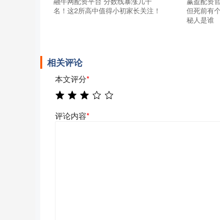
融牛网配资平台 分数线暴涨几千
赢盈配资官
名！这2所高中值得小初家长关注！
但死前有
秘人是谁
相关评论
本文评分
*
评论内容
*