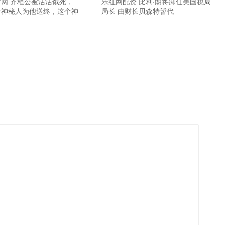
网 齐桓公被活活饿死，
乐红网配资 比利·朗将卸任美国税局
个神秘人为他送终，这个神
局长 由财长贝森特暂代