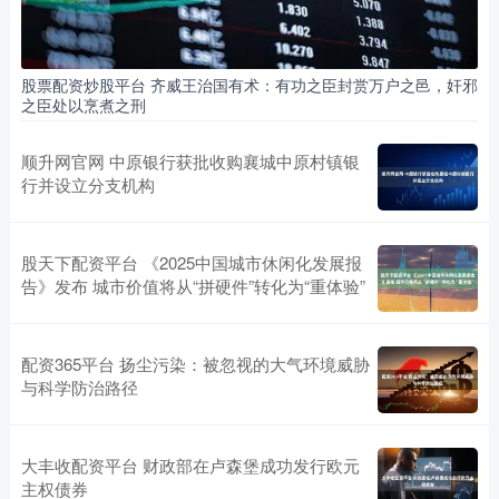
股票配资炒股平台 齐威王治国有术：有功之臣封赏万户之邑，奸邪
之臣处以烹煮之刑
顺升网官网 中原银行获批收购襄城中原村镇银
行并设立分支机构
股天下配资平台 《2025中国城市休闲化发展报
告》发布 城市价值将从“拼硬件”转化为“重体验”
配资365平台 扬尘污染：被忽视的大气环境威胁
与科学防治路径
大丰收配资平台 财政部在卢森堡成功发行欧元
主权债券