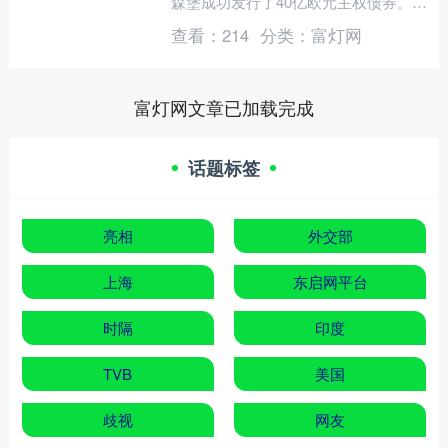
森堡成功发行了40亿欧元主权债券。其
中，4年期20亿欧元，发行利率为
查看：
214
分类：
富灯网
2.401%；7年....
富灯网文章已加载完成
话题标签
亮相
外交部
上海
东启网平台
时隔
印度
TVB
美国
歧视
网友