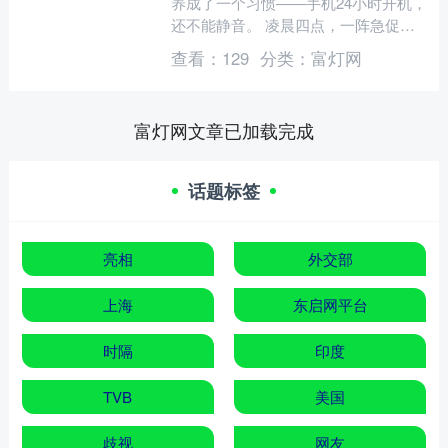
养成了一个习惯——手机24小时开机，
还不能静音。 凌晨四点，一阵急促的
手机铃声让我从睡梦中惊醒，刚要接，
查看：
129
分类：
富灯网
电话又挂了。 看着通讯....
富灯网文章已加载完成
话题标签
亮相
外交部
上海
东启网平台
时隔
印度
TVB
美国
歧视
网友