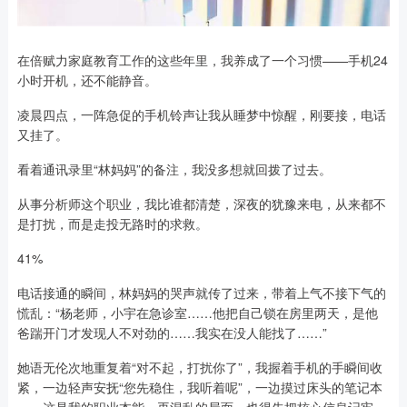
在倍赋力家庭教育工作的这些年里，我养成了一个习惯——手机24
小时开机，还不能静音。
凌晨四点，一阵急促的手机铃声让我从睡梦中惊醒，刚要接，电话
又挂了。
看着通讯录里“林妈妈”的备注，我没多想就回拨了过去。
从事分析师这个职业，我比谁都清楚，深夜的犹豫来电，从来都不
是打扰，而是走投无路时的求救。
41%
电话接通的瞬间，林妈妈的哭声就传了过来，带着上气不接下气的
慌乱：“杨老师，小宇在急诊室……他把自己锁在房里两天，是他
爸踹开门才发现人不对劲的……我实在没人能找了……”
她语无伦次地重复着“对不起，打扰你了”，我握着手机的手瞬间收
紧，一边轻声安抚“您先稳住，我听着呢”，一边摸过床头的笔记本