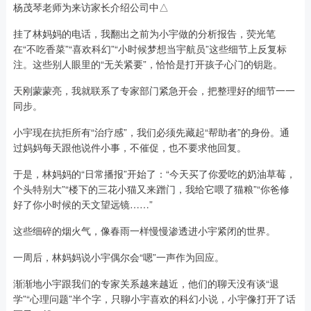
杨茂琴老师为来访家长介绍公司中△
挂了林妈妈的电话，我翻出之前为小宇做的分析报告，荧光笔
在“不吃香菜”“喜欢科幻”“小时候梦想当宇航员”这些细节上反复标
注。这些别人眼里的“无关紧要”，恰恰是打开孩子心门的钥匙。
天刚蒙蒙亮，我就联系了专家部门紧急开会，把整理好的细节一一
同步。
小宇现在抗拒所有“治疗感”，我们必须先藏起“帮助者”的身份。通
过妈妈每天跟他说件小事，不催促，也不要求他回复。
于是，林妈妈的“日常播报”开始了：“今天买了你爱吃的奶油草莓，
个头特别大”“楼下的三花小猫又来蹭门，我给它喂了猫粮”“你爸修
好了你小时候的天文望远镜……”
这些细碎的烟火气，像春雨一样慢慢渗透进小宇紧闭的世界。
一周后，林妈妈说小宇偶尔会“嗯”一声作为回应。
渐渐地小宇跟我们的专家关系越来越近，他们的聊天没有谈“退
学”“心理问题”半个字，只聊小宇喜欢的科幻小说，小宇像打开了话