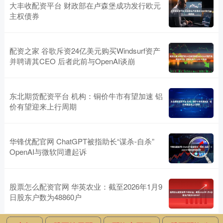
大丰收配资平台 财政部在卢森堡成功发行欧元
主权债券
配资之家 谷歌斥资24亿美元购买Windsurf资产
并聘请其CEO 后者此前与OpenAI谈崩
东北期货配资平台 机构：铜价牛市有望加速 铝
价有望迎来上行周期
华锋优配官网 ChatGPT被指助长“谋杀-自杀”
OpenAI与微软同遭起诉
股票怎么配资官网 华英农业：截至2026年1月9
日股东户数为48860户