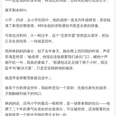
——这是我的职业本能，再混乱的局面，也得先把核心信息记牢。
展开剩余86%
小宇，25岁，从小学到高中，他的成绩一直名列年级榜首，奖状贴
满了家里的整面墙，985名校的录取通知书更是全家的骄傲。
可谁也没料到，大一刚过半，这个“完美学霸”突然提出退学，把自
己关在房间里，一待就是四年。
我和林妈妈的缘分，始于去年春天。她在网上找到我的时候，声音
里满是绝望：“杨老师，他现在连饭都要我们放在门口，喊他十声
都不吭一句，我真的要疯了。”那通电话足足聊了两个小时，我没
提半句“解决方案”，只是安安静静地听她讲。
杨茂琴老师整理家庭信息中△
做亲子分析师这些年，我始终坚信一个原则：先接住家长的崩溃，
才能触碰到孩子的伤口。
林妈妈说，压垮小宇的最后一根稻草，是一场青春期的告白——他
攒了二十年的勇气向喜欢的女孩表白，不仅被拒绝，还亲眼看到女
孩和班里一个阳光开朗的男生走到一起。