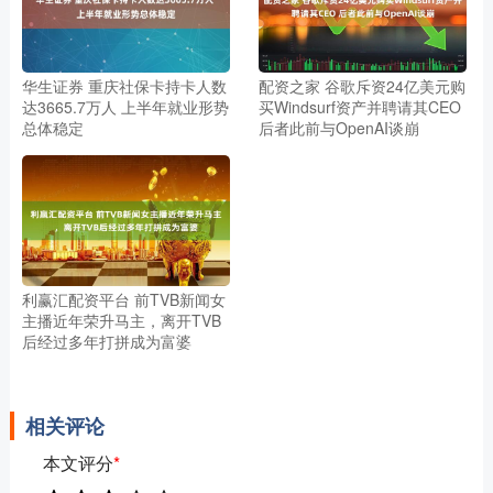
华生证券 重庆社保卡持卡人数
配资之家 谷歌斥资24亿美元购
达3665.7万人 上半年就业形势
买Windsurf资产并聘请其CEO
总体稳定
后者此前与OpenAI谈崩
利赢汇配资平台 前TVB新闻女
主播近年荣升马主，离开TVB
后经过多年打拼成为富婆
相关评论
本文评分
*