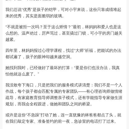
我们总说“优秀”是孩子的铠甲，可对小宇来说，这份只靠成绩堆起
来的优秀，其实是面脆弱的玻璃。
“不就是被拒一次吗？至于这么矫情？”最初，林妈妈和爱人也是这
么想的。温声劝过，厉声骂过，甚至撬过门锁，可小宇的房门越关
越紧。
四年里，林妈妈报过心理学课程，找过“大师”祈福，把能试的办法
都试遍了，孩子的眼神却越来越空洞。
她找到我时，已经做好了最坏的打算：“要是你们也没办法，我真
怕他就这么废了。”
我没敢夸下海口，只是把我们的服务模式讲清楚：我们不是一个人
作战，每个孩子都会匹配专属的专家团队——有心理咨询师做情绪
疏导，有家庭教育指导师调整亲子模式，还有学能指导专家做生涯
规划，而我会全程跟进，做她和团队之间的桥梁。
或许是这份“不急躁”打动了她，连一直犹豫的林爸爸都点了头，就
在我们敲定专家、准备签约的前一夜，急诊室的电话打了过来。