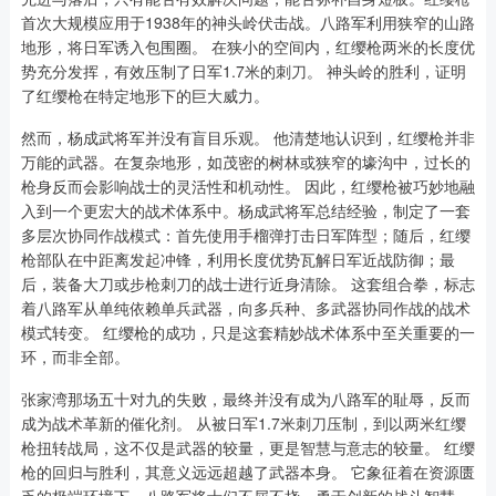
首次大规模应用于1938年的神头岭伏击战。八路军利用狭窄的山路
地形，将日军诱入包围圈。 在狭小的空间内，红缨枪两米的长度优
势充分发挥，有效压制了日军1.7米的刺刀。 神头岭的胜利，证明
了红缨枪在特定地形下的巨大威力。
然而，杨成武将军并没有盲目乐观。 他清楚地认识到，红缨枪并非
万能的武器。在复杂地形，如茂密的树林或狭窄的壕沟中，过长的
枪身反而会影响战士的灵活性和机动性。 因此，红缨枪被巧妙地融
入到一个更宏大的战术体系中。杨成武将军总结经验，制定了一套
多层次协同作战模式：首先使用手榴弹打击日军阵型；随后，红缨
枪部队在中距离发起冲锋，利用长度优势瓦解日军近战防御；最
后，装备大刀或步枪刺刀的战士进行近身清除。 这套组合拳，标志
着八路军从单纯依赖单兵武器，向多兵种、多武器协同作战的战术
模式转变。 红缨枪的成功，只是这套精妙战术体系中至关重要的一
环，而非全部。
张家湾那场五十对九的失败，最终并没有成为八路军的耻辱，反而
成为战术革新的催化剂。 从被日军1.7米刺刀压制，到以两米红缨
枪扭转战局，这不仅是武器的较量，更是智慧与意志的较量。 红缨
枪的回归与胜利，其意义远远超越了武器本身。 它象征着在资源匮