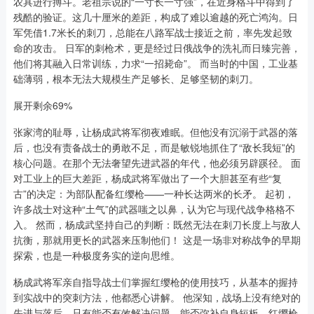
农具进行搏斗。老祖宗说的“一寸长一寸强”，在近身格斗中得到了
残酷的验证。这几十厘米的差距，构成了难以逾越的死亡鸿沟。日
军凭借1.7米长的刺刀，总能在八路军战士接近之前，率先发起致
命的攻击。 日军的刺枪术，更是经过日俄战争的洗礼而日臻完善，
他们将其融入日常训练，力求“一招毙命”。 而当时的中国，工业基
础薄弱，根本无法大规模生产足够长、足够坚韧的刺刀。
展开剩余69%
张家湾的耻辱，让杨成武将军彻夜难眠。但他没有沉溺于武器的落
后，也没有责备战士的勇敢不足，而是敏锐地抓住了“敌长我短”的
核心问题。在那个无法奢望先进武器的年代，他必须另辟蹊径。 面
对工业上的巨大差距，杨成武将军做出了一个大胆甚至有些“复
古”的决定：为部队配备红缨枪——一种长达两米的长矛。 起初，
许多战士对这种“土气”的武器嗤之以鼻，认为它与现代战争格格不
入。 然而，杨成武坚持自己的判断：既然无法在刺刀长度上与敌人
抗衡，那就用更长的武器来压制他们！ 这是一场非对称战争的早期
探索，也是一种极度务实的逆向思维。
杨成武将军亲自指导战士们掌握红缨枪的使用技巧，从基本的握持
到实战中的突刺方法，他都悉心讲解。 他深知，战场上没有绝对的
先进与落后，只有能否有效解决问题，能否弥补自身短板。红缨枪