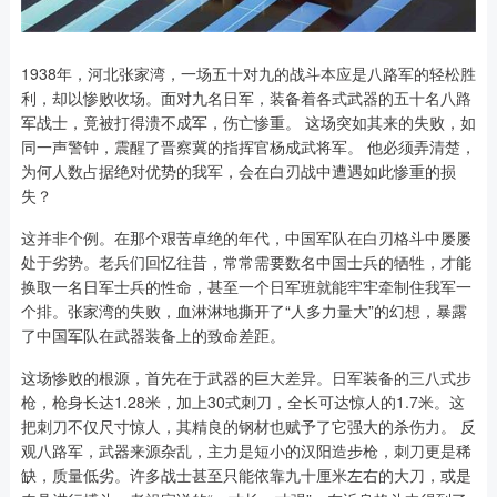
1938年，河北张家湾，一场五十对九的战斗本应是八路军的轻松胜
利，却以惨败收场。面对九名日军，装备着各式武器的五十名八路
军战士，竟被打得溃不成军，伤亡惨重。 这场突如其来的失败，如
同一声警钟，震醒了晋察冀的指挥官杨成武将军。 他必须弄清楚，
为何人数占据绝对优势的我军，会在白刃战中遭遇如此惨重的损
失？
这并非个例。在那个艰苦卓绝的年代，中国军队在白刃格斗中屡屡
处于劣势。老兵们回忆往昔，常常需要数名中国士兵的牺牲，才能
换取一名日军士兵的性命，甚至一个日军班就能牢牢牵制住我军一
个排。张家湾的失败，血淋淋地撕开了“人多力量大”的幻想，暴露
了中国军队在武器装备上的致命差距。
这场惨败的根源，首先在于武器的巨大差异。日军装备的三八式步
枪，枪身长达1.28米，加上30式刺刀，全长可达惊人的1.7米。这
把刺刀不仅尺寸惊人，其精良的钢材也赋予了它强大的杀伤力。 反
观八路军，武器来源杂乱，主力是短小的汉阳造步枪，刺刀更是稀
缺，质量低劣。许多战士甚至只能依靠九十厘米左右的大刀，或是