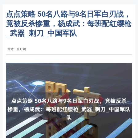
点点策略 50名八路与9名日军白刃战，
竟被反杀惨重，杨成武：每班配红缨枪
_武器_刺刀_中国军队
网站：富灯网