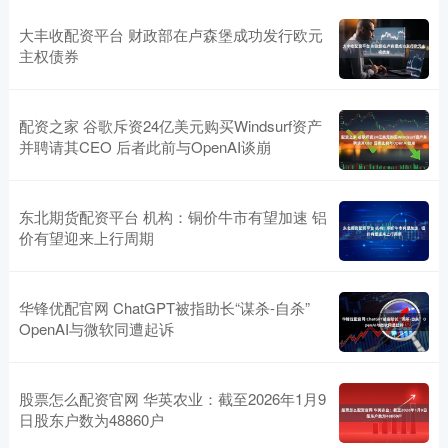
大丰收配资平台 财政部在卢森堡成功发行欧元
主权债券
配资之家 谷歌斥资24亿美元购买Windsurf资产
并聘请其CEO 后者此前与OpenAI谈崩
东北期货配资平台 机构：铜价牛市有望加速 铝
价有望迎来上行周期
华锋优配官网 ChatGPT被指助长“谋杀-自杀”
OpenAI与微软同遭起诉
股票怎么配资官网 华英农业：截至2026年1月9
日股东户数为48860户